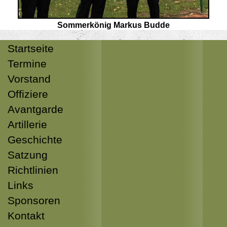
Sommerkönig Markus Budde
Startseite
Termine
Vorstand
Offiziere
Avantgarde
Artillerie
Geschichte
Satzung
Richtlinien
Links
Sponsoren
Kontakt