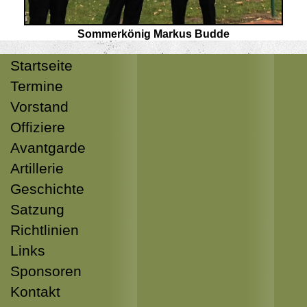
Sommerkönig Markus Budde
Startseite
Termine
Vorstand
Offiziere
Avantgarde
Artillerie
Geschichte
Satzung
Richtlinien
Links
Sponsoren
Kontakt